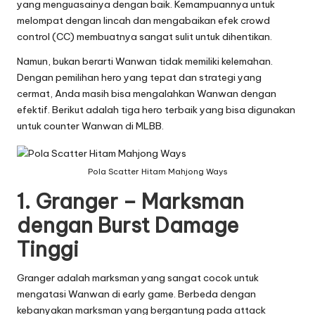
yang menguasainya dengan baik. Kemampuannya untuk
melompat dengan lincah dan mengabaikan efek crowd
control (CC) membuatnya sangat sulit untuk dihentikan.
Namun, bukan berarti Wanwan tidak memiliki kelemahan.
Dengan pemilihan hero yang tepat dan strategi yang
cermat, Anda masih bisa mengalahkan Wanwan dengan
efektif. Berikut adalah tiga hero terbaik yang bisa digunakan
untuk counter Wanwan di MLBB.
Pola Scatter Hitam Mahjong Ways
1. Granger – Marksman
dengan Burst Damage
Tinggi
Granger adalah marksman yang sangat cocok untuk
mengatasi Wanwan di early game. Berbeda dengan
kebanyakan marksman yang bergantung pada attack