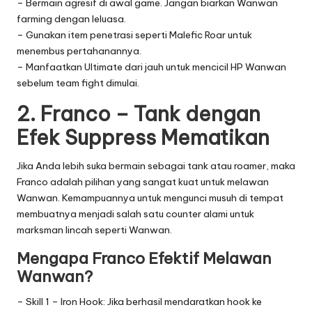
– Bermain agresif di awal game. Jangan biarkan Wanwan
farming dengan leluasa.
– Gunakan item penetrasi seperti Malefic Roar untuk
menembus pertahanannya.
– Manfaatkan Ultimate dari jauh untuk mencicil HP Wanwan
sebelum team fight dimulai.
2. Franco – Tank dengan
Efek Suppress Mematikan
Jika Anda lebih suka bermain sebagai tank atau roamer, maka
Franco adalah pilihan yang sangat kuat untuk melawan
Wanwan. Kemampuannya untuk mengunci musuh di tempat
membuatnya menjadi salah satu counter alami untuk
marksman lincah seperti Wanwan.
Mengapa Franco Efektif Melawan
Wanwan?
– Skill 1 – Iron Hook: Jika berhasil mendaratkan hook ke