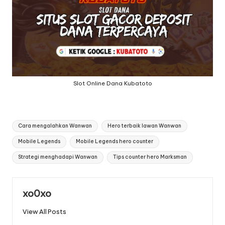
Slot Online Dana Kubatoto
Tags:
Cara mengalahkan Wanwan
Hero terbaik lawan Wanwan
Mobile Legends
Mobile Legends hero counter
Strategi menghadapi Wanwan
Tips counter hero Marksman
xo0xo
View All Posts