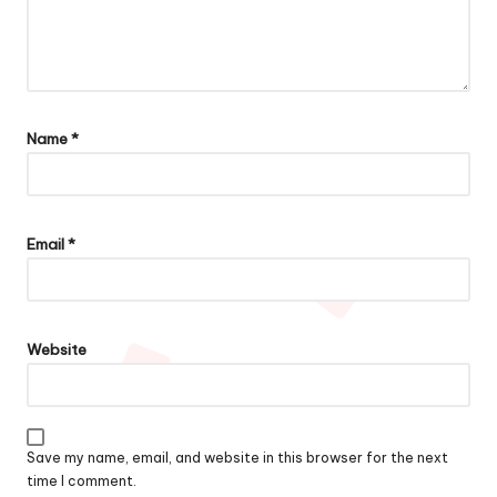
Name
*
Email
*
Website
Save my name, email, and website in this browser for the next
time I comment.