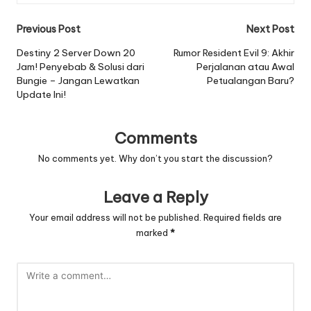
Post
Previous Post
Next Post
navigation
Destiny 2 Server Down 20
Rumor Resident Evil 9: Akhir
Jam! Penyebab & Solusi dari
Perjalanan atau Awal
Bungie – Jangan Lewatkan
Petualangan Baru?
Update Ini!
Comments
No comments yet. Why don’t you start the discussion?
Leave a Reply
Your email address will not be published.
Required fields are
marked
*