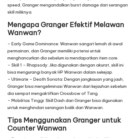
speed, Granger mengandalkan burst damage dari serangan
skill miliknya.
Mengapa Granger Efektif Melawan
Wanwan?
– Early Game Dominance: Wanwan sangat lemah di awal
permainan, dan Granger memiliki potensi untuk
menghancurkan dia sebelum ia mendapatkan item core.
– Skill 1 – Rhapsody: Jika digunakan dengan akurat, skill ini
bisa mengurangi banyak HP Wanwan dalam sekejap.
– Ultimate – Death Sonata: Dengan jangkauan yang jauh,
Granger bisa mengeliminasi Wanwan dari kejauhan sebelum
dia sempat mengaktifkan Crossbow of Tang.
– Mobilitas Tinggi: Skill Dash dari Granger bisa digunakan
untuk menghindari serangan balik dari Wanwan.
Tips Menggunakan Granger untuk
Counter Wanwan