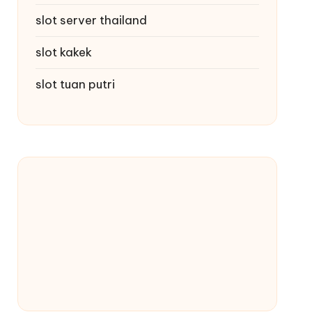
slot server thailand
slot kakek
slot tuan putri