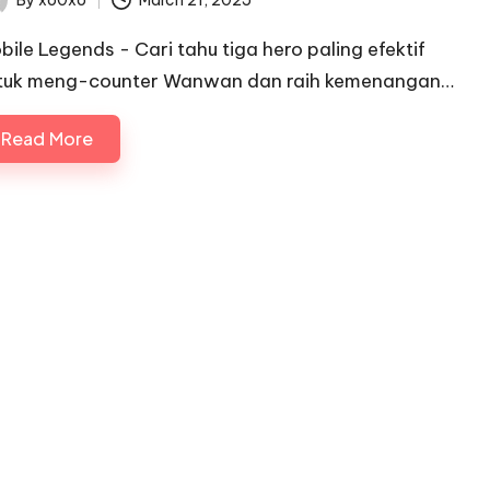
ted
bile Legends - Cari tahu tiga hero paling efektif
tuk meng-counter Wanwan dan raih kemenangan…
Read More