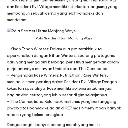
Tidak seperti gim-gim sebelumnya yang lebih episodik, RE7
dan Resident Evil Village memiliki keterkaitan langsung yang
membangun sebuah cerita yang lebih kompleks dan
mendalam.
Pola Scatter Hitam Mahjong Ways
– Kisah Ethan Winters: Dalam dua gim terakhir, kita
diperkenalkan dengan Ethan Winters, seorang protagonis
baru yang mengalami berbagai peristiwa mengerikan dalam
perjalanannya melawan Umbrella dan The Connections.
– Pengenalan Rose Winters: Putri Ethan, Rose Winters,
menjadi elemen penting dalam Resident Evil Village Dengan
kekuatan spesialnya, Rose memiliki potensi untuk menjadi
bagian dari cerita yang lebih besar di gim selanjutnya.
– The Connections: Kelompok misterius yang bertanggung
jawab atas banyak kejadian di RE7 masih menyimpan banyak
rahasia yang belum terungkap.
Dengan begitu banyak benang merah yang masih