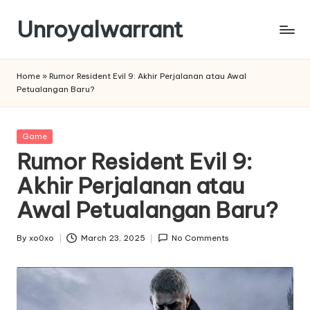
Unroyalwarrant
Skip
to
Kunci
content
Kemenangan
Home
»
Rumor Resident Evil 9: Akhir Perjalanan atau Awal
Slot
Petualangan Baru?
Online
Ada
di
Posted
Game
Sini!
in
Rumor Resident Evil 9:
Akhir Perjalanan atau
Awal Petualangan Baru?
By
xo0xo
March 23, 2025
No Comments
Posted
by