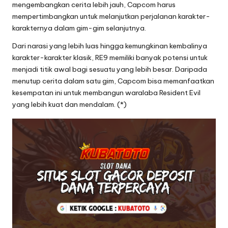
mengembangkan cerita lebih jauh, Capcom harus
mempertimbangkan untuk melanjutkan perjalanan karakter-
karakternya dalam gim-gim selanjutnya.
Dari narasi yang lebih luas hingga kemungkinan kembalinya
karakter-karakter klasik, RE9 memiliki banyak potensi untuk
menjadi titik awal bagi sesuatu yang lebih besar. Daripada
menutup cerita dalam satu gim, Capcom bisa memanfaatkan
kesempatan ini untuk membangun waralaba Resident Evil
yang lebih kuat dan mendalam. (*)