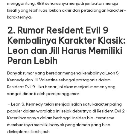
menggantung, RE9 seharusnya menjadi jembatan menuju
kisah yang lebih luas, bukan akhir dari petualangan karakter-
karakternya.
2. Rumor Resident Evil 9
Kembalinya Karakter Klasik:
Leon dan Jill Harus Memiliki
Peran Lebih
Banyak rumor yang beredar mengenai kembalinya Leon S.
Kennedy dan Jill Valentine sebagai protagonis dalam
Resident Evil 9. Jika benar, ini akan menjadi momen yang
sangat dinanti oleh para penggemar.
– Leon S. Kennedy telah menjadi salah satu karakter paling
populer dalam waralaba ini sejak debutnya di Resident Evil 2.
Keterlibatannya dalam berbagai insiden bio-terorisme
membuatnya memiliki banyak pengalaman yang bisa
dieksplorasi lebih jauh.