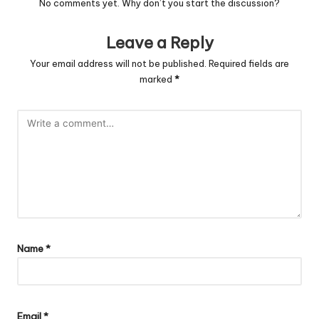
No comments yet. Why don’t you start the discussion?
Leave a Reply
Your email address will not be published.
Required fields are
marked
*
Name
*
Email
*