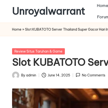
Hom
Unroyalwarrant
Skip
Foru
to
Kunci
content
Kemenangan
Home
»
Slot KUBATOTO Server Thailand Super Gacor Hari I
Slot
Online
Ada
Posted
Review Situs Taruhan & Game
di
in
Slot KUBATOTO Serve
Sini!
By
admin
June 14, 2025
No Comments
Posted
by