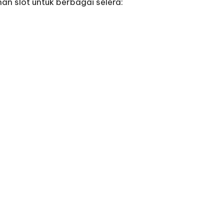
 slot untuk berbagai selera: