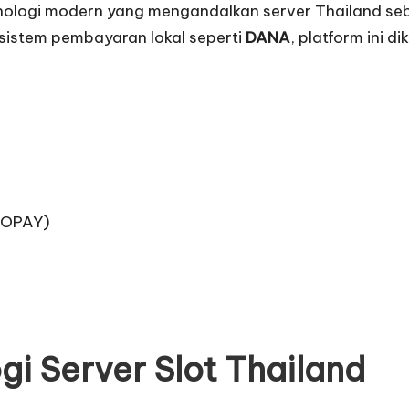
eknologi modern yang mengandalkan server Thailand se
sistem pembayaran lokal seperti
DANA
, platform ini d
GOPAY)
ogi Server Slot Thailand