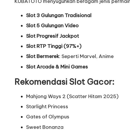
KUBATOTO menyuguhkan beragam jenis permainan
Slot 3 Gulungan Tradisional
Slot 5 Gulungan Video
Slot Progresif Jackpot
Slot RTP Tinggi (97%+)
Slot Bermerek
: Seperti Marvel, Anime
Slot Arcade & Mini Games
Rekomendasi Slot Gacor:
Mahjong Ways 2 (Scatter Hitam 2025)
Starlight Princess
Gates of Olympus
Sweet Bonanza