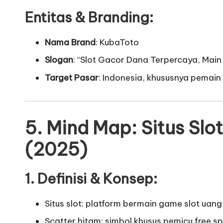
Entitas & Branding:
Nama Brand
: KubaToto
Slogan
: “Slot Gacor Dana Terpercaya, Main
Target Pasar
: Indonesia, khususnya pemain
5. Mind Map: Situs Sl
(2025)
1. Definisi & Konsep:
Situs slot: platform bermain game slot uang 
Scatter hitam: simbol khusus pemicu free sp