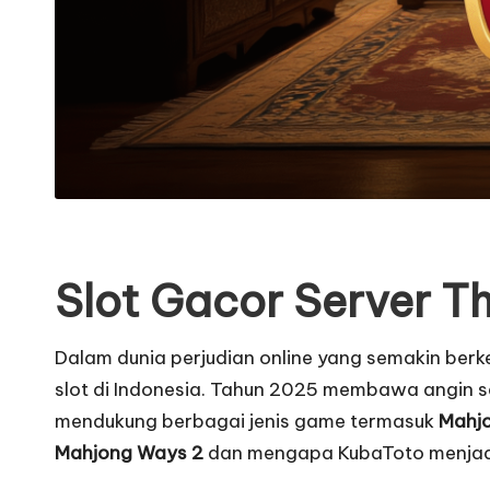
Slot Gacor Server T
Dalam dunia perjudian online yang semakin be
slot di Indonesia. Tahun 2025 membawa angin s
mendukung berbagai jenis game termasuk
Mahj
Mahjong Ways 2
dan mengapa KubaToto menjadi 