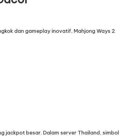
ongkok dan gameplay inovatif, Mahjong Ways 2
ng jackpot besar. Dalam server Thailand, simbol