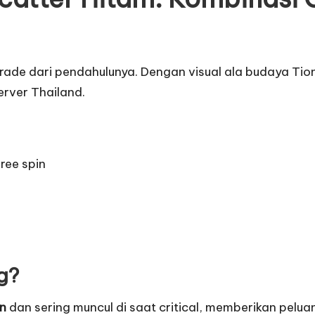
ade dari pendahulunya. Dengan visual ala budaya Ti
erver Thailand.
ree spin
g?
in
dan sering muncul di saat critical, memberikan pelua