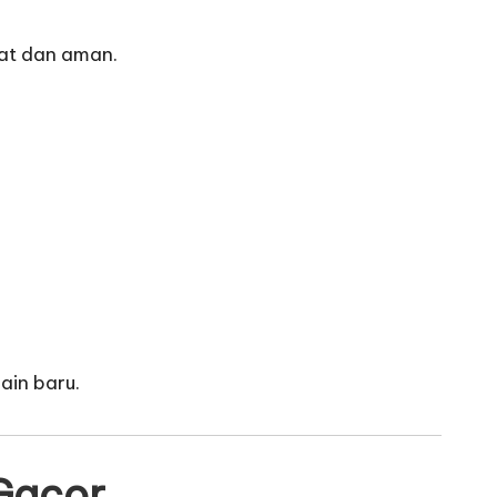
at dan aman.
ain baru.
 Gacor