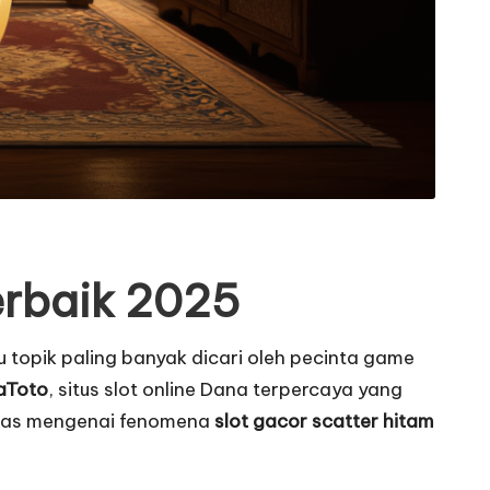
erbaik 2025
 topik paling banyak dicari oleh pecinta game
aToto
, situs slot online Dana terpercaya yang
untas mengenai fenomena
slot gacor scatter hitam