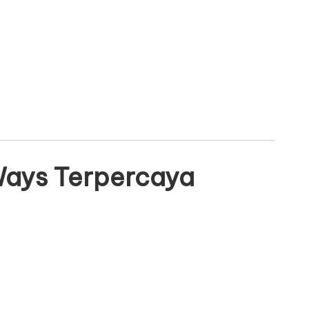
 Ways Terpercaya