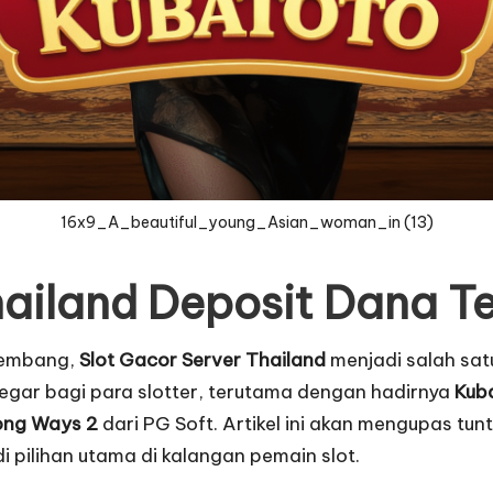
16x9_A_beautiful_young_Asian_woman_in (13)
hailand Deposit Dana T
rkembang,
Slot Gacor Server Thailand
menjadi salah satu
egar bagi para slotter, terutama dengan hadirnya
Kub
ong Ways 2
dari PG Soft. Artikel ini akan mengupas t
pilihan utama di kalangan pemain slot.