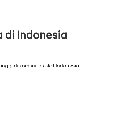
 di Indonesia
inggi di komunitas slot Indonesia.