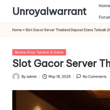
Hom
Unroyalwarrant
Skip
Foru
to
Kunci
content
Kemenangan
Home
»
Slot Gacor Server Thailand Deposit Dana Terbaik 
Slot
Online
Ada
Posted
Review Situs Taruhan & Game
di
in
Slot Gacor Server T
Sini!
By
admin
May 18, 2025
No Comments
Posted
by