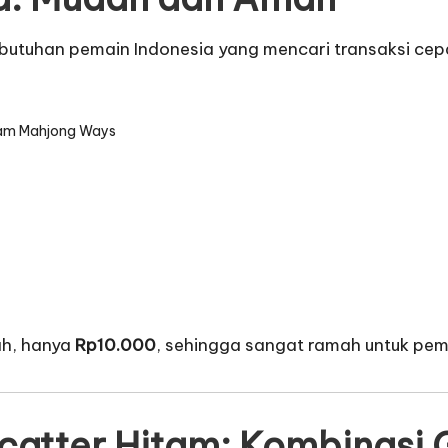
utuhan pemain Indonesia yang mencari transaksi cep
tam Mahjong Ways
ah, hanya
Rp10.000
, sehingga sangat ramah untuk pem
catter Hitam: Kombinasi