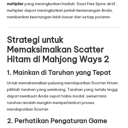
multiplier
yang meningkatkan hadiah. Saat Free Spins aktif,
multiplier dapat meningkatkan jumlah kemenangan Anda,
memberikan keuntungan lebih besar dari setiap putaran.
Strategi untuk
Memaksimalkan Scatter
Hitam di Mahjong Ways 2
1. Mainkan di Taruhan yang Tepat
Untuk memaksimalkan peluang mendapatkan Scatter Hitam,
pilihlah taruhan yang seimbang. Taruhan yang terlalu tinggi
dapat membuat Anda cepat habis modal, sementara
taruhan rendah mungkin memperlambat proses
mendapatkan Scatter.
2. Perhatikan Pengaturan Game