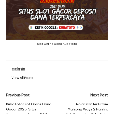
Slot Online Dana Kubatoto
admin
View All Posts
Post
Previous Post
Next Post
navigation
KubaToto Slot Online Dana
Pola Scatter Hitam
Gacor 2025: Situs
Mahjong Ways 2 Hari Ini: