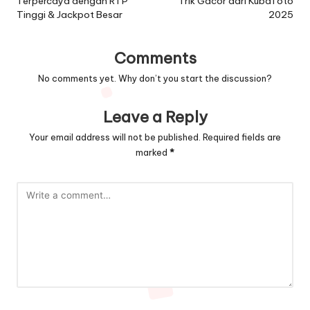
Terpercaya dengan RTP
Trik Gacor dari KubaToto
Tinggi & Jackpot Besar
2025
Comments
No comments yet. Why don’t you start the discussion?
Leave a Reply
Your email address will not be published.
Required fields are
marked
*