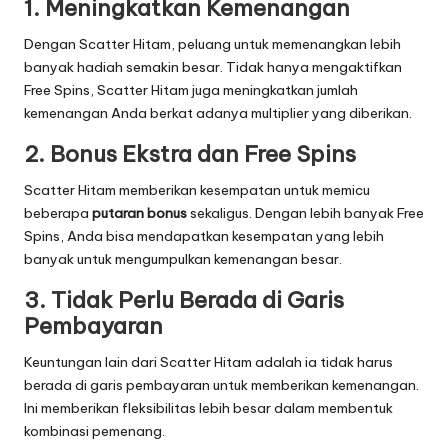
1. Meningkatkan Kemenangan
Dengan Scatter Hitam, peluang untuk memenangkan lebih
banyak hadiah semakin besar. Tidak hanya mengaktifkan
Free Spins, Scatter Hitam juga meningkatkan jumlah
kemenangan Anda berkat adanya multiplier yang diberikan.
2. Bonus Ekstra dan Free Spins
Scatter Hitam memberikan kesempatan untuk memicu
beberapa
putaran bonus
sekaligus. Dengan lebih banyak Free
Spins, Anda bisa mendapatkan kesempatan yang lebih
banyak untuk mengumpulkan kemenangan besar.
3. Tidak Perlu Berada di Garis
Pembayaran
Keuntungan lain dari Scatter Hitam adalah ia tidak harus
berada di garis pembayaran untuk memberikan kemenangan.
Ini memberikan fleksibilitas lebih besar dalam membentuk
kombinasi pemenang.