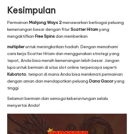
Kesimpulan
Permainan
Mahjong Ways 2
menawarkan berbagai peluang
kemenangan besar dengan fitur
Scatter Hitam
yang
mengaktifkan
Free Spins
dan memberikan
multiplier
untuk meningkatkan hadiah. Dengan memahami
cara kerja Scatter Hitam dan menggunakan strategi yang
tepat, Anda bisa meraih kemenangan lebih besar. Jangan
lupa untuk bermain di situs slot online terpercaya seperti
Kubatoto
, tempat di mana Anda bisa menikmati permainan
dengan aman dan mendapatkan peluang
Dana Gacor
yang
tinggi.
Selamat bermain dan semoga keberuntungan selalu
menyertai Anda!