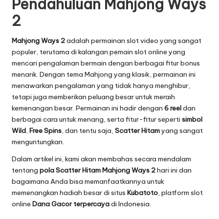
Pendahuluan Mahjong Ways
2
Mahjong Ways 2
adalah permainan slot video yang sangat
populer, terutama di kalangan pemain slot online yang
mencari pengalaman bermain dengan berbagai fitur bonus
menarik. Dengan tema Mahjong yang klasik, permainan ini
menawarkan pengalaman yang tidak hanya menghibur,
tetapi juga memberikan peluang besar untuk meraih
kemenangan besar. Permainan ini hadir dengan
6 reel
dan
berbagai cara untuk menang, serta fitur-fitur seperti
simbol
Wild
,
Free Spins
, dan tentu saja,
Scatter Hitam
yang sangat
menguntungkan.
Dalam artikel ini, kami akan membahas secara mendalam
tentang
pola Scatter Hitam Mahjong Ways 2
hari ini dan
bagaimana Anda bisa memanfaatkannya untuk
memenangkan hadiah besar di situs
Kubatoto
, platform slot
online
Dana Gacor terpercaya
di Indonesia.