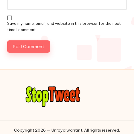
Save my name, email, and website in this browser for the next
time I comment.
Copyright 2026 — Unroyalwarrant. All rights reserved.