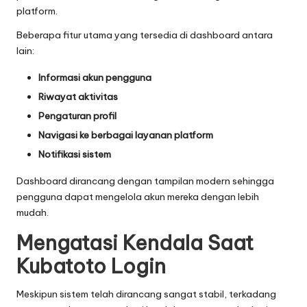
platform.
Beberapa fitur utama yang tersedia di dashboard antara
lain:
Informasi akun pengguna
Riwayat aktivitas
Pengaturan profil
Navigasi ke berbagai layanan platform
Notifikasi sistem
Dashboard dirancang dengan tampilan modern sehingga
pengguna dapat mengelola akun mereka dengan lebih
mudah.
Mengatasi Kendala Saat
Kubatoto Login
Meskipun sistem telah dirancang sangat stabil, terkadang