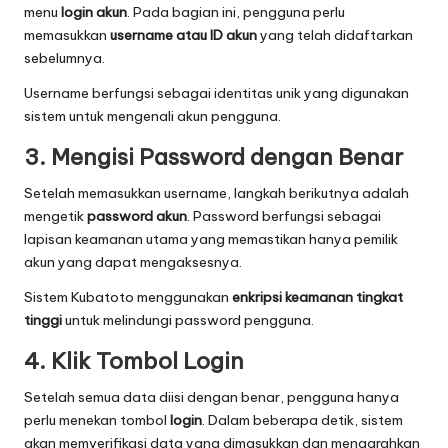
menu
login akun
. Pada bagian ini, pengguna perlu
memasukkan
username atau ID akun
yang telah didaftarkan
sebelumnya.
Username berfungsi sebagai identitas unik yang digunakan
sistem untuk mengenali akun pengguna.
3. Mengisi Password dengan Benar
Setelah memasukkan username, langkah berikutnya adalah
mengetik
password akun
. Password berfungsi sebagai
lapisan keamanan utama yang memastikan hanya pemilik
akun yang dapat mengaksesnya.
Sistem Kubatoto menggunakan
enkripsi keamanan tingkat
tinggi
untuk melindungi password pengguna.
4. Klik Tombol Login
Setelah semua data diisi dengan benar, pengguna hanya
perlu menekan tombol
login
. Dalam beberapa detik, sistem
akan memverifikasi data yang dimasukkan dan mengarahkan