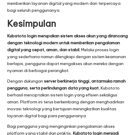
memberikan layanan digital yang modern dan terpercaya
bagi seluruh penggunanya.
Kesimpulan
Kubatoto login merupakan sistem akses akun yang dirancang
dengan teknologi modern untuk memberikan pengalaman
digital yang cepat, aman, dan stabil.
Melalui proses login
yang sederhana namun dilengkapi dengan sistem keamanan
berlapis, pengguna dapat mengakses akun mereka dengan
nyaman di berbagai perangkat.
Dengan dukungan
server berkinerja tinggi, antarmuka ramah
pengguna, serta perlindungan data yang kuat
, Kubatoto
berhasil menciptakan sistem login yang efisien sekaligus
aman. Platform ini terus berkembang dengan menghadirkan
inovasi teknologi yang bertujuan meningkatkan kualitas
layanan digital bagi para penggunanya.
Bagi pengguna yang menginginkan pengalaman akses
platform yang stabil dan praktis,
Kubatoto login menjadi