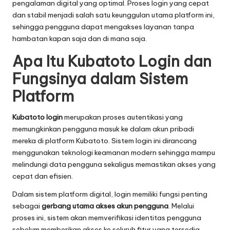
pengalaman digital yang optimal. Proses login yang cepat
dan stabil menjadi salah satu keunggulan utama platform ini,
sehingga pengguna dapat mengakses layanan tanpa
hambatan kapan saja dan di mana saja.
Apa Itu Kubatoto Login dan
Fungsinya dalam Sistem
Platform
Kubatoto login
merupakan proses autentikasi yang
memungkinkan pengguna masuk ke dalam akun pribadi
mereka di platform Kubatoto. Sistem login ini dirancang
menggunakan teknologi keamanan modern sehingga mampu
melindungi data pengguna sekaligus memastikan akses yang
cepat dan efisien.
Dalam sistem platform digital, login memiliki fungsi penting
sebagai
gerbang utama akses akun pengguna
. Melalui
proses ini, sistem akan memverifikasi identitas pengguna
sebelum memberikan akses ke seluruh fitur yang tersedia.