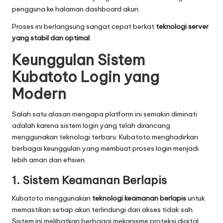
pengguna ke halaman dashboard akun.
Proses ini berlangsung sangat cepat berkat
teknologi server
yang stabil dan optimal
.
Keunggulan Sistem
Kubatoto Login yang
Modern
Salah satu alasan mengapa platform ini semakin diminati
adalah karena sistem login yang telah dirancang
menggunakan teknologi terbaru. Kubatoto menghadirkan
berbagai keunggulan yang membuat proses login menjadi
lebih aman dan efisien.
1. Sistem Keamanan Berlapis
Kubatoto menggunakan
teknologi keamanan berlapis
untuk
memastikan setiap akun terlindungi dari akses tidak sah.
Sistem ini melibatkan berbagai mekanisme proteksi digital