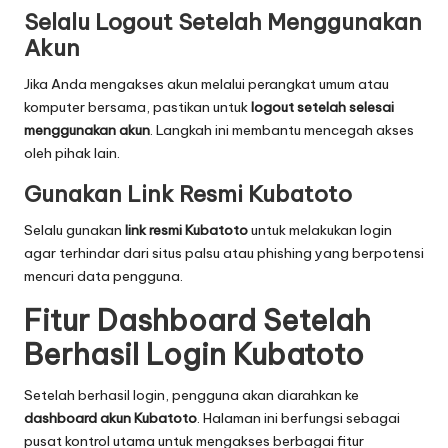
Selalu Logout Setelah Menggunakan
Akun
Jika Anda mengakses akun melalui perangkat umum atau
komputer bersama, pastikan untuk
logout setelah selesai
menggunakan akun
. Langkah ini membantu mencegah akses
oleh pihak lain.
Gunakan Link Resmi Kubatoto
Selalu gunakan
link resmi Kubatoto
untuk melakukan login
agar terhindar dari situs palsu atau phishing yang berpotensi
mencuri data pengguna.
Fitur Dashboard Setelah
Berhasil Login Kubatoto
Setelah berhasil login, pengguna akan diarahkan ke
dashboard akun Kubatoto
. Halaman ini berfungsi sebagai
pusat kontrol utama untuk mengakses berbagai fitur