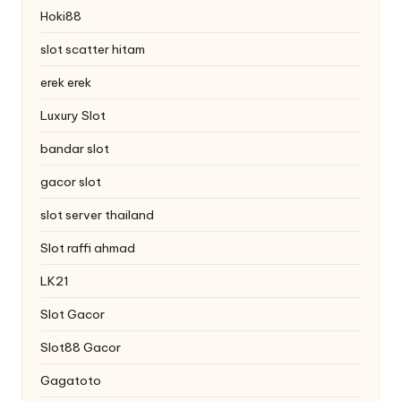
Hoki88
slot scatter hitam
erek erek
Luxury Slot
bandar slot
gacor slot
slot server thailand
Slot raffi ahmad
LK21
Slot Gacor
Slot88 Gacor
Gagatoto