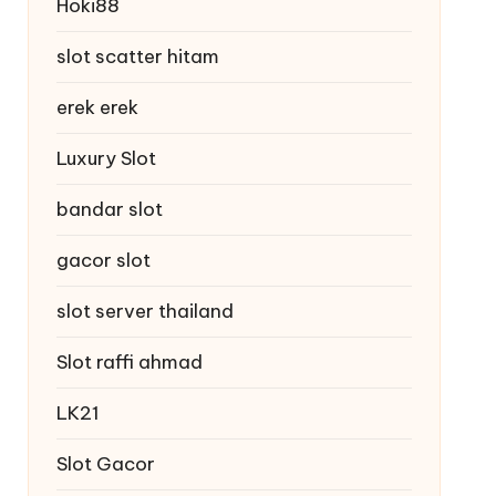
Hoki88
slot scatter hitam
erek erek
Luxury Slot
bandar slot
gacor slot
slot server thailand
Slot raffi ahmad
LK21
Slot Gacor