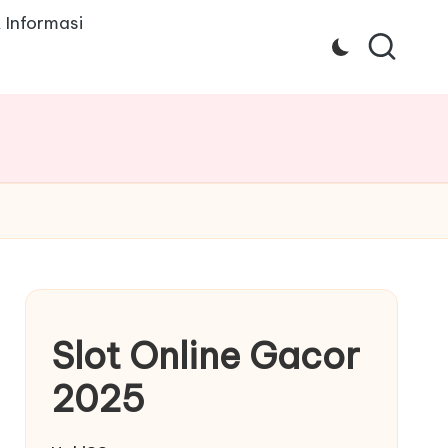
& Informasi
Slot Online Gacor
2025