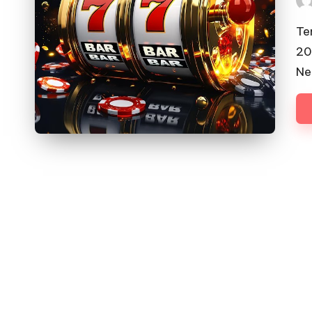
Pos
by
Te
20
Ne