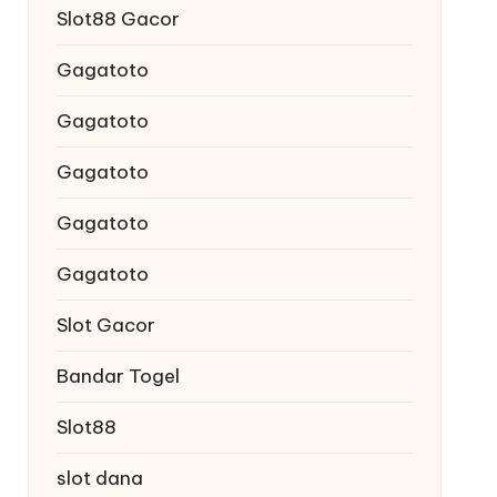
Slot88 Gacor
Gagatoto
Gagatoto
Gagatoto
Gagatoto
Gagatoto
Slot Gacor
Bandar Togel
Slot88
slot dana